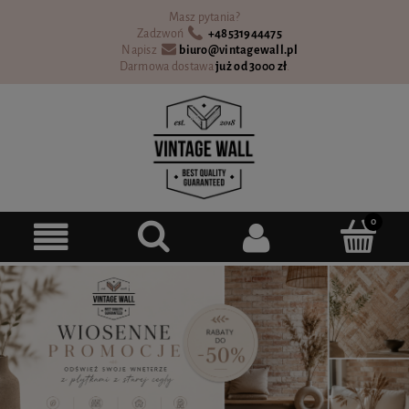
Masz pytania?
Zadzwoń
+48531944475
Napisz
biuro@vintagewall.pl
Darmowa dostawa
już od 3000 zł
.