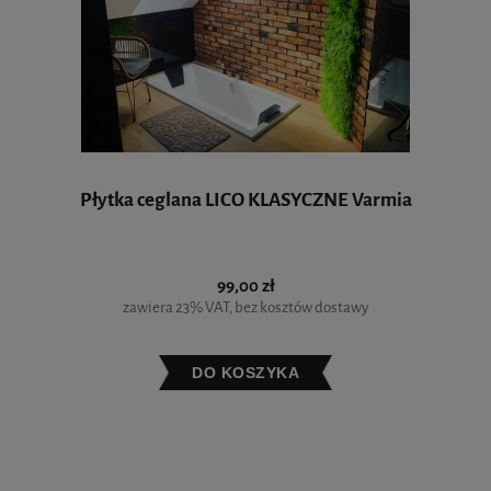
Płytka ceglana LICO KLASYCZNE Varmia
99,00 zł
zawiera 23% VAT, bez kosztów dostawy
DO KOSZYKA