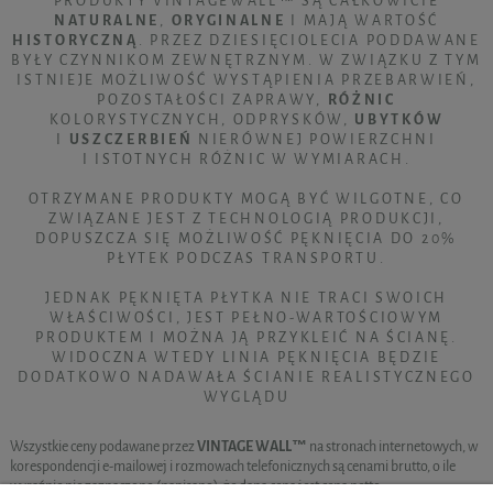
PRODUKTY VINTAGEWALL™ SĄ CAŁKOWICIE
NATURALNE
,
ORYGINALNE
I MAJĄ WARTOŚĆ
HISTORYCZNĄ
. PRZEZ DZIESIĘCIOLECIA PODDAWANE
BYŁY CZYNNIKOM ZEWNĘTRZNYM. W ZWIĄZKU Z TYM
ISTNIEJE MOŻLIWOŚĆ WYSTĄPIENIA PRZEBARWIEŃ,
POZOSTAŁOŚCI ZAPRAWY,
RÓŻNIC
KOLORYSTYCZNYCH, ODPRYSKÓW,
UBYTKÓW
I
USZCZERBIEŃ
NIERÓWNEJ POWIERZCHNI
I ISTOTNYCH RÓŻNIC W WYMIARACH.
OTRZYMANE PRODUKTY MOGĄ BYĆ WILGOTNE, CO
ZWIĄZANE JEST Z TECHNOLOGIĄ PRODUKCJI,
DOPUSZCZA SIĘ MOŻLIWOŚĆ PĘKNIĘCIA DO 20%
PŁYTEK PODCZAS TRANSPORTU.
JEDNAK PĘKNIĘTA PŁYTKA NIE TRACI SWOICH
WŁAŚCIWOŚCI, JEST PEŁNO-WARTOŚCIOWYM
PRODUKTEM I MOŻNA JĄ PRZYKLEIĆ NA ŚCIANĘ.
WIDOCZNA WTEDY LINIA PĘKNIĘCIA BĘDZIE
DODATKOWO NADAWAŁA ŚCIANIE REALISTYCZNEGO
WYGLĄDU
Wszystkie ceny podawane przez
VINTAGE WALL™
na stronach internetowych, w
korespondencji e-mailowej i rozmowach telefonicznych są cenami brutto, o ile
wyraźnie nie zaznaczono (napisano), że dana cena jest ceną netto.