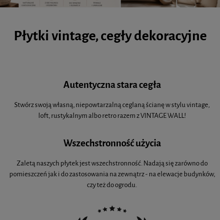
Płytki vintage, cegły dekoracyjne
Autentyczna stara cegła
Stwórz swoją własną, niepowtarzalną ceglaną ścianę w stylu vintage,
loft, rustykalnym albo retro razem z VINTAGE WALL!
Wszechstronność użycia
Zaletą naszych płytek jest wszechstronność. Nadają się zarówno do
pomieszczeń jak i do zastosowania na zewnątrz - na elewacje budynków,
czy też do ogrodu.